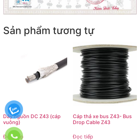
Sản phẩm tương tự
Dây nguồn DC Z43 (cáp
Cáp thả xe bus Z43- Bus
vuông)
Drop Cable Z43
Đọc tiếp
Đọc tiếp