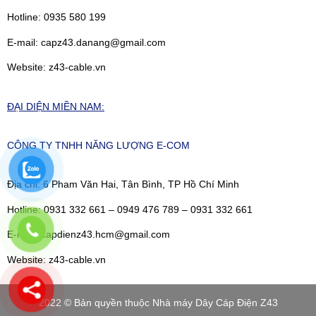
Hotline: 0935 580 199
E-mail: capz43.danang@gmail.com
Website: z43-cable.vn
ĐẠI DIỆN MIỀN NAM:
CÔNG TY TNHH NĂNG LƯỢNG E-COM
Địa chỉ: 6 Pham Văn Hai, Tân Bình, TP Hồ Chí Minh
Hotline: 0931 332 661 – 0949 476 789 – 0931 332 661
E-mail: capdienz43.hcm@gmail.com
Website: z43-cable.vn
2022 © Bản quyền thuộc Nhà máy Dây Cáp Điện Z43